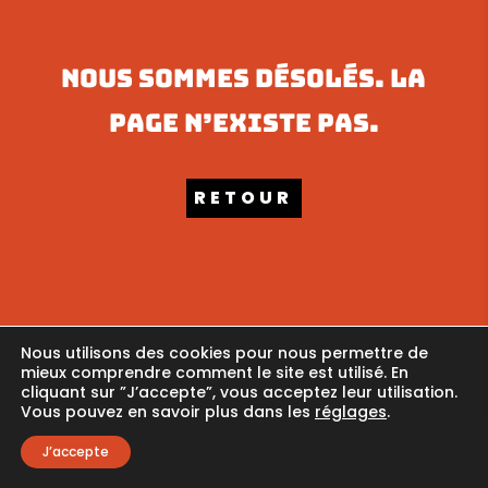
Nous sommes désolés. La
page n’existe pas.
RETOUR
Nous utilisons des cookies pour nous permettre de
© 2021 Aix'Qui? |
Accueil
|
Mentions légales
|
Politique de
mieux comprendre comment le site est utilisé. En
confidentialité
| Design par
HQC
cliquant sur ”J’accepte”, vous acceptez leur utilisation.
Vous pouvez en savoir plus dans les
réglages
.
J’accepte