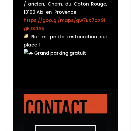
/ ancien, Chem. du Coton Rouge,
13100 Aix-en-Provence
https://goo.gl/maps/gw7EX7oX9i
gFJS4A6
Bar et petite restauration sur
place !
Grand parking gratuit !
CONTACT