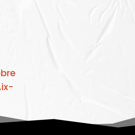
obre
ix-