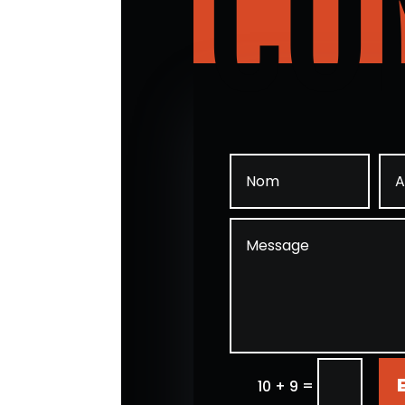
CO
=
10 + 9