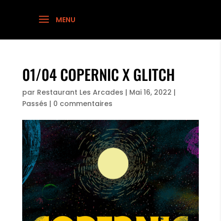
01/04 COPERNIC X GLITCH
par
Restaurant Les Arcades
|
Mai 16, 2022
|
Passés
|
0 commentaires