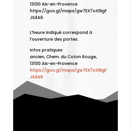
13100 Aix-en-Provence
https://goo.gl/maps/gw7EX7oX9igF
JS4A6
L’heure indiqué correspond à
l’ouverture des portes.
Infos pratiques
ancien, Chem. du Coton Rouge,
13100 Aix-en-Provence
https://goo.gl/maps/gw7EX7oX9igF
JS4A6